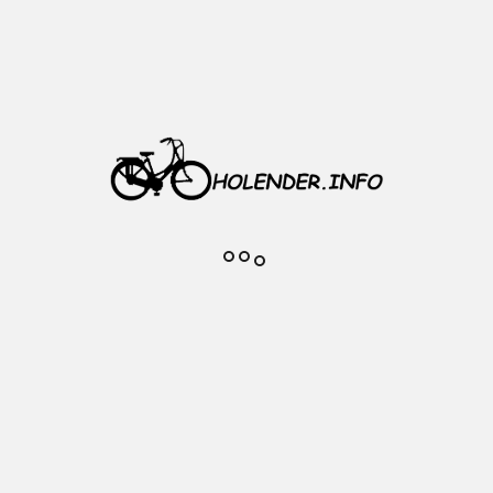
3 mm srebrne, komplet
26 cali
53 mm
ymałe i giętkie tworzywo, wsporniki: stalow
ż
ontażu błotników przód i tył
: około 550 g
miotu