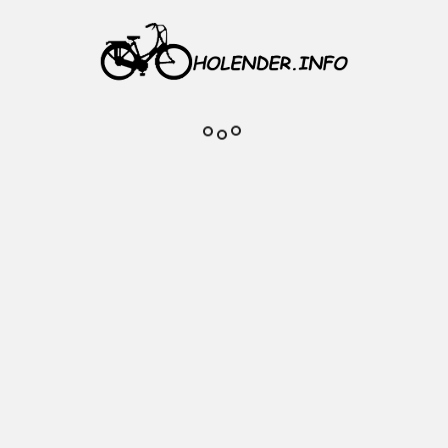
wy typu Dunlop
wentyl, nakrętka zabezpieczająca, plastiko
y
miotu
Komentarze do produktu
Na razie nie dodano żadnej recenzji.