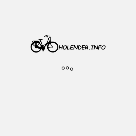
Hamulce V-brake cały zestaw do
montażu na jedno koło
Materiał: aluminium
Klocki hamulcowe w komplecie
Szczęka lewa oraz prawa 110
mm
Kolor: srebrny
Rodzaj sprężyny: spirala
Waga: 95 g
W komplecie: 2x szczęka V-
brake, 2x śruba z podkładką, 1x
gumka, 2x klocki hamulcowe, 1x
fajka