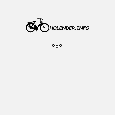
ake na imbus 60 mm
2 mm
i
miotu