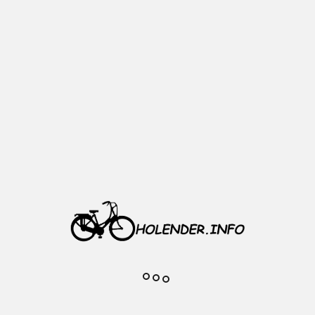
Dodaj do
ulubionych
Opis
Korpus plastikowy
Śruba montażowa w komplecie
Pojedyncze złącze
prawe
6V/3W
Kolor: czarny
Realne zdjęcie przedmiotu