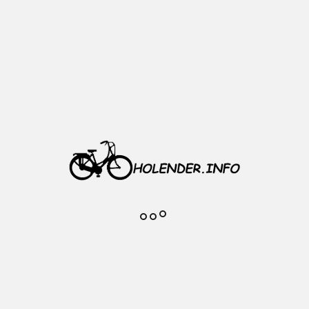
 przód, hamulec tarczowy Center Loc
a trapezowa, wzmacniana, aluminiowa, oc
owe (płynny obrót, mniejszy opór toczenia
TX505
y (mocowanie Center Lock)
yple srebrne
ewnątrz: 19 mm
ewnątrz: 25 mm
100 mm (standard)