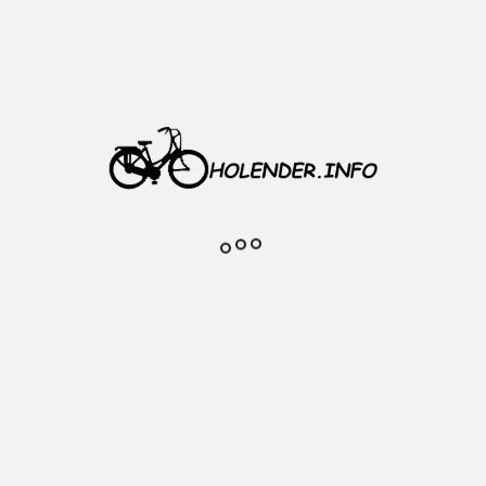
y DV
mm
 pudełku
miotu