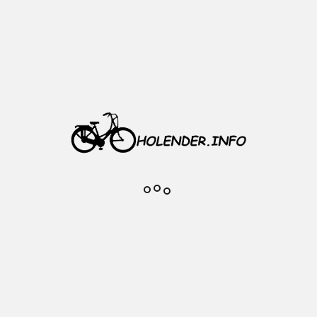
 mm Neco, Łożyska maszynowe kpl
a maszynowe
m
mm
x 24T (34,7 mm)
8
 kwadrat
lub srebrny