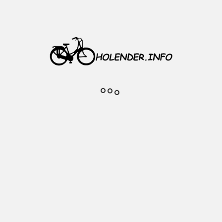
dy 6, 7, 8 rzędowe
o połączenia
miotu