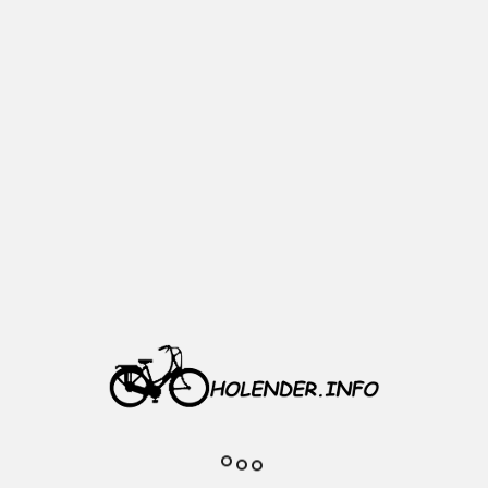
Opis
W komplecie nie ma śrub.
Kolor: czarny dymiony
Materiał: tworzywo
Pasuje do korby 48 zęby
Rozstaw śrub: 92 mm
Średnica: 210 mm
Bez śrubek
Waga 38 g
Bez śrub
Realne zdjęcie przedmiotu