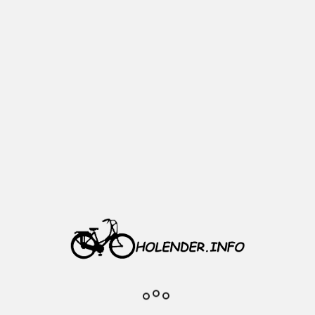
Dodaj do
ulubionych
Opis
Szczegóły produktu
Rower holenderski
w świetnym stanie, zadbany. W
pełni sprawny, bez luzów.
Pełna osłona łańcucha, z przodu
hamulec V-brake , z tyłu kontra
pedałami, dzwonek, błotniki,
podpórka, opony w dobrym stanie.
Prawdziwe zdjęcia sprzedawanego
roweru.