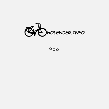
oła 28 cali
a: 53 mm
trzymałe i giętkie tworzywo, wspornik
ntaż
o montażu błotników przód i tył
etu: około 540 g
zedmiotu