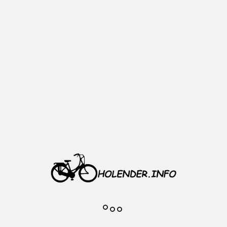
Dodaj do
ulubionych
Opis
Producent: CST
Model: Control Viva Eco
Rozmiar: 28 x 1.75 x 2
ETRTO: 47-622
Materiał: Nylon
Drutowana
Kolor: czarny
Waga: ok 820 g