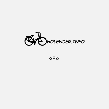
6 x 1.75 - 2.125 AV48 mm
.125
odowy AV
mm
 pudełku