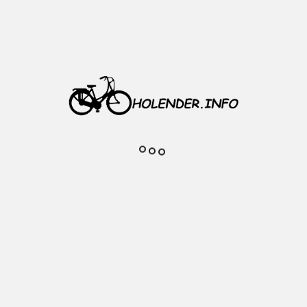
bez luzów.
Wykonany został duży serwis,
nowe elementy: wszystkie linki i
pancerze, wkład suportu,
mechanizm korbowy, chwyty,
manetka Nexus, lampa.
Wyposażenie: rama aluminiowa,
osłona łańcucha, 7 biegów w
piaście Shimano Nexus,
oświetlenie halogen-LED, blokada
tylnego koła, wygodne siodełko
Gel Comfort, hamulce rolkowe,
specjalna blokada kierownicy
podczas postoju, dzwonek,
dynamo w piaście, mocna
konstrukcja z podwójną rurą.