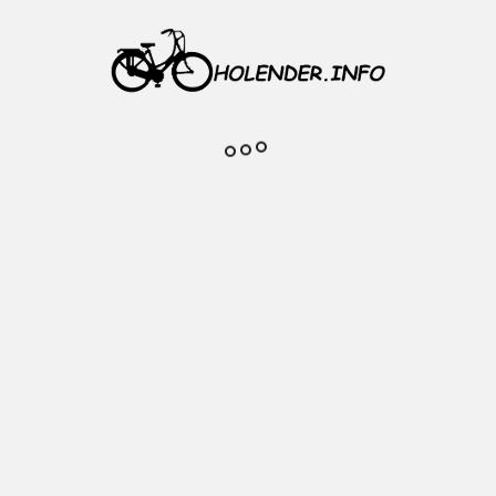
s 3 biegi
i 175 - 185 mm
Komentarze do produktu
Na razie nie dodano żadnej recenzji.