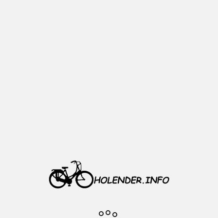
Opis
Materiał: Aluminium/tworzywo
Rodzaj: pedały składane
Kolor: czarny
Średnica gwintu: 9/16
Łożyska: kulkowe
Odblaski po bokach
Długość bez osi: 88 mm
Długość z osią: 115 mm
Szerokość: 70 mm
Waga kompletu: 490 g