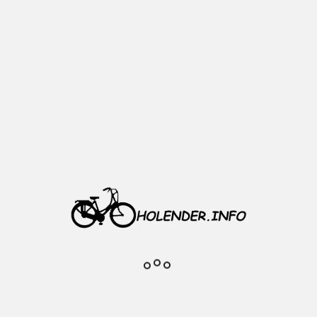
Opis
Chlapacz błotnika
Oryginalny produkt do błotników
Orion
Do błotników o szerokości: 48
mm
Materiał: tworzywo
Waga: 10 g
Komentarze do produktu