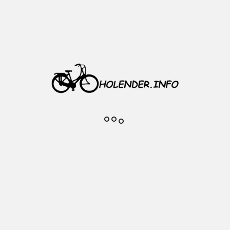
Producent: Schwalbe
Model: Marathon The Green
Mieszanka: ADDIX ECO
Zastosowanie: rowery zwykłe
oraz elektryczne do 50 km/h
RS: Pasek odblaskowy
Ochrona antyprzebiciowa
GreenGuard 5 poziom ( na 7
możliwych ), wkładka 3 mm
Rozmiar: 700 x 35C
ETRTO: 37-622
28 x 1.40
Drutowana
Oplot: 67 EPI