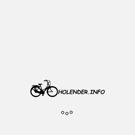
Dodaj do
ulubionych
Opis
Materiał: aluminium
Model: GW-5G
Śruba montażowa w komplecie
Kolor: srebrny
Waga: 20 g
Komentarze do produktu