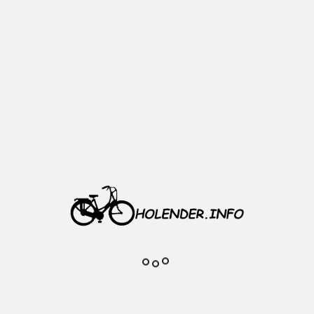
Dodaj do
ulubionych
Opis
Materiał: aluminium
Model: GW-5F
Śruba montażowa w komplecie
Kolor: srebrny
Waga: 20 g
Komentarze do produktu