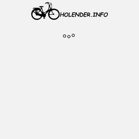
'' ( 25,4 mm )
: 26 mm
: 33,5 mm
miotu
Komentarze do produktu
Na razie nie dodano żadnej recenzji.