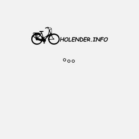
 mm // 31,8 mm aluminiowa czarna
kierownicy: 31,8 mm
chwytów: 22,2 mm (standard)
miotu