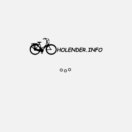
aluminiowa Majdller J19
Piasta: Shimano SG-3C41
Kolor obręczy: srebrna
36 szprych
Zintegrowany hamulec jak pod
torpedo ( kontra pedałami )
Szerokość obręczy wewnątrz: 19
mm
Szerokość obręczy zewnątrz: 25
mm
Długość ośki: 170 mm
Wysokość stożka: 26 mm
Waga: ok 2015 g
W komplecie: nakrętki, zębatka
18 T, podkładka, manetka,