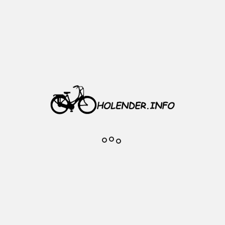
Piasta: XMX aluminiowa
Łożyska: maszynowe
Typ: koło przód
Profil obręczy: stożek
Kolor obręczy i piasty: srebrny
Pod hamulec V-brake
Wykończenie obręczy: CNC
Oś piasty: 10 mm
Montaż osi: (QR) szpilka w
komplecie
36 szprych
Szerokość obręczy wewnątrz: 18
mm
Szerokość obręczy zewnątrz: 23