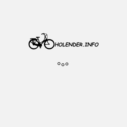
Neco 24/34/42x170 mm
l/ Ramiona korby-stal oblewane tworzywem
70 mm
zędów
4/42T
119 mm
at
m korbowy, lewe ramię korby, zaślepki, o
 g
miotu