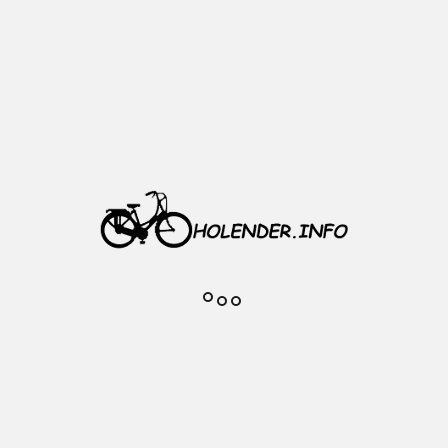
Producent: JET
W zestawie 1 sztuka
Możliwość montażu na lewej lub
prawej stronie kierownicy
Lusterko montuje się wewnątrz
rury kierownicy za pomocą
rozporowego systemu
Pasuje do kierownic o
wewnętrznej średnicy rury na
końcach od 17 do 22 mm
Łatwy montaż
Szkło odporne na zarysowania
Regulowany kąt lusterka
Obrotowe 360°