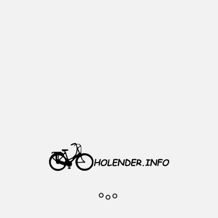
Opis
Korpus plastikowy
Pojedyńcze złącze
lewe
6V/3W
Kolor: czarny
Waga: 120 g
Realne zdjęcie przedmiotu