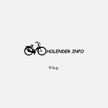
 28'' regulowana ALU
podpórki do roweru, dzięki łatwej i 
 tarczowymi
ontażu do tylnego trójkąta ramy ze sp
ługości stopki za pomocą przycisku QR, um
-28”