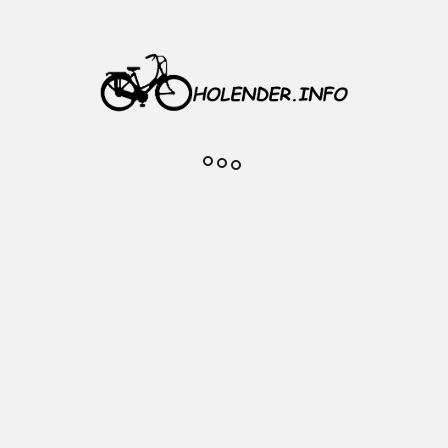
kurzowymi a goleniami, natomiast
substancja czynna zapewni
długotrwale
utrzymującą się powłokę smarną.
Produkt w pierwotnej fazie skoku
amortyzatora
gwarantuje płynność pracy
dodatkowo zapewniając aktywną
ochronę przed korozją
Opakowanie 200 ml
Instrukcja zastosowania na tyle
opakowania.