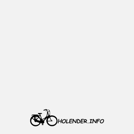
Opis
Wianek, koszyk kulek
kierownicy MTB 1''
ROZMIAR: 1'' (25,4 MM)
16 KULOWY
ŚREDNICA KULKI: 4 MM
ŚREDNICA ZEWNĘTRZNA: 37
MM