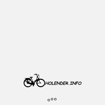
Dodaj do
ulubionych
Opis
Materiał: aluminium
Średnica: 28,6mm
Obejma ze śrubą imbusową (na
imbus 5mm )
Kolor: srebrny
Waga: 28g
Realne zdjęcie przedmiotu