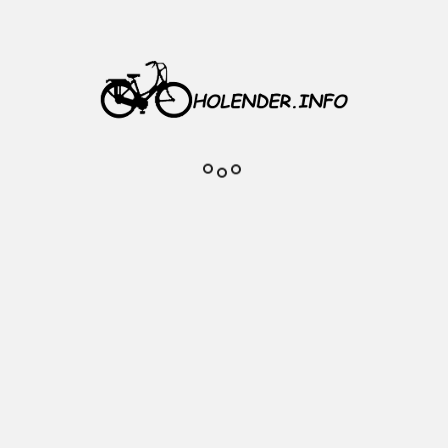
ła M5/M8 x 55 mm aluminiowy
ikowe tuleje pozwalające użyć zamykacza 
al.
mykacza do końca gwintu): 55 mm.
 tuleje na M8 ).
iotu.
Komentarze do produktu